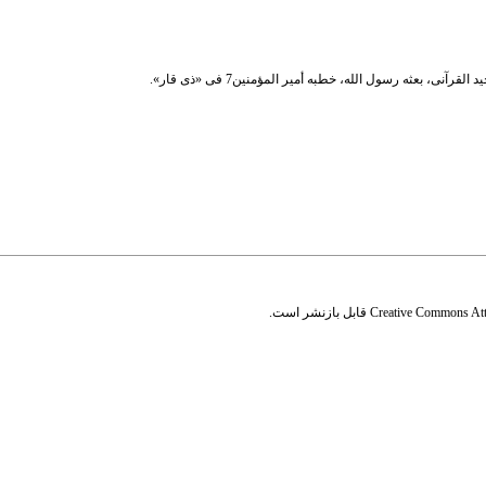
نی، بعثه رسول الله، خطبه أمیر المؤمنین7 فی «ذی قار».
Creative Commons Attr
قابل بازنشر است.