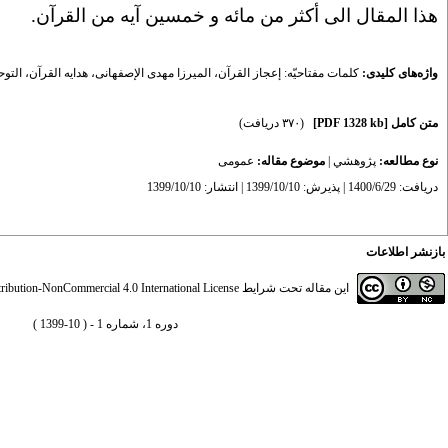
هذا المقال الی أکثر من مائه و خمسین آیه من القرآن.
واژه‌های کلیدی:
کلمات مفتاحیّه: إعجاز القرآن، المیرزا مهدی الإصفهانی، هدایه القرآن، التوحید القرآ
متن کامل
[PDF 1328 kb]
(۳۷۰ دریافت)
نوع مطالعه:
پژوهشي
|
موضوع مقاله:
عمومى
دریافت: 1400/6/29 | پذیرش: 1399/10/10 | انتشار: 1399/10/10
بازنشر اطلاعات
این مقاله تحت شرایط
ibution-NonCommercial 4.0 International License
دوره 1، شماره 1 - ( 10-1399 )