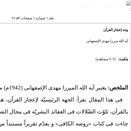
دوره ۱، شماره ۱ - ( ۱۰-۱۳۹۹ )
جلد ۱ شماره ۱ صفحات ۵۲-۲۱
وجه إعجاز القرآن
آیه الله میرزا مهدی الإصفهانی
چکیده:
(۷۰۶ مشاهده)
الملخص:
یعتبر آیه الله المیرزا مهدی الإصفهانی (1942م) من علماء خراسان فی القرن الرابع عشر.
فی هذا المقال نقرأ: الجهه الرئیسیّه لإعجاز القرآن، هدا
بالقرآن، تلوّث الضّلالات فی العقائد البشریّه فی مجال الش
جاءت فی کتاب «روضه
الکافی» و یقدّم تقریراً مستنداً م