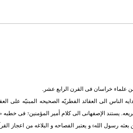
یه الناس الی العقائد الفطریّه الصحیحه المبنیّه علی الع
ریعه. یستند الإصفهانی الی کلام أمیر المؤمنین
فی خطبه «ذ
7
ن بعثه رسول الله
و یعتبر الفصاحه و البلاغه من اعجاز القر
6