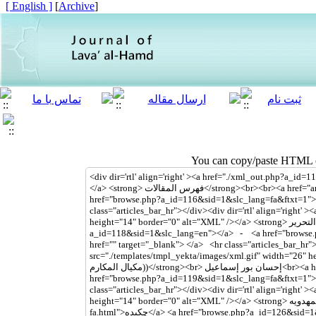
[ English ]
]
Archive
[
You can copy/paste HTML co