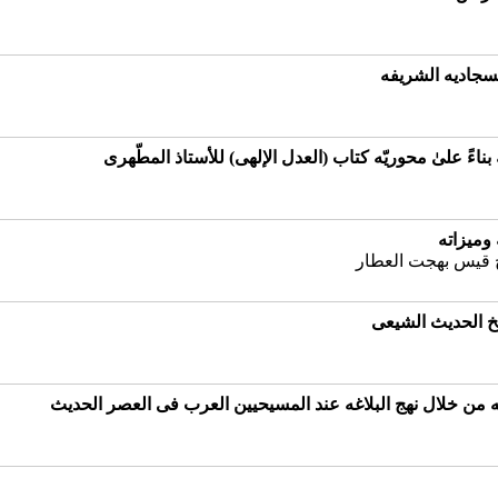
لسجادیه الشریفه
بناءً علیٰ محوریّه کتاب (العدل الإلهی) للأستاذ المطّهری
ومیزاته
 قیس بهجت العطار
یخ الحدیث الشیعی
غیه من خلال نهج البلاغه عند المسیحیین العرب فی العصر الحدیث