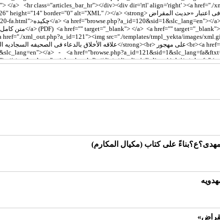
مهدی؟ع؟بناءً علی کتاب (مکیال المکارم)
مهدویه
مقراض»