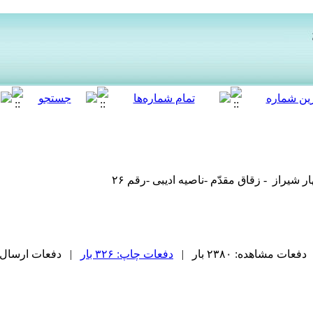
یراز - زقاق مقدّم -ناصیه ادیبی -رقم ۲۶
دفعات مشاهده: ۲۳۸۰ بار |
دفعات چاپ: ۳۲۶ بار
| دفعات ارسال به دیگ