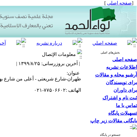
[
صفحه اصلی
]
بخش‌های اصلی
معلومات الإتصال
صفحه اصلی
| آخرین بروزرسانی: ۱۳۹۹/۸/۲۵ |
اطلاعات نشریه
عنوان:
آرشیو مجله و مقالات
طهران-شارع شریعتی - أعلی من شارع بهار ش
برای نویسندگان
برای داوران
الهاتف :۷۷۵۰۶۶۰۲-۰۲۱
ثبت نام و اشتراک
تماس با ما
تسهیلات پایگاه
بایگانی مقالات زیر چاپ
جستجو در پایگاه