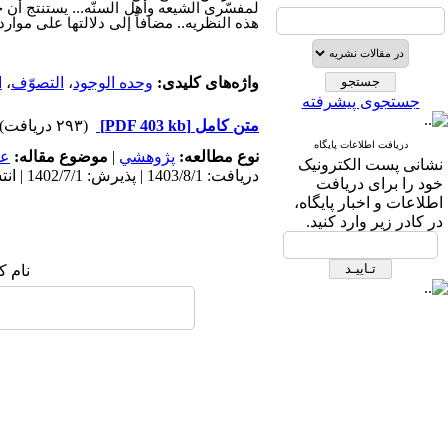
لمفسّری الشیعه وأهل السنّه... یستنتج أن 
هذه النظریه.. مضافاً إلی دلالتها علی موارد م
واژه‌های کلیدی:
وحده الوجود
،
التصوّف
،
ا
جستجوی پیشرفته
متن کامل
[PDF 403 kb]
(۲۹۳ دریافت)
دریافت اطلاعات پایگاه
نوع مطالعه:
پژوهشي
|
موضوع مقاله:
عم
نشانی پست الکترونیک
دریافت: 1403/8/1 | پذیرش: 1402/7/1 | انتشار: 1402/7/1
خود را برای دریافت
اطلاعات و اخبار پایگاه،
در کادر زیر وارد کنید.
نام ک