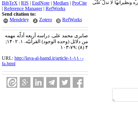
 ونظیراتها لا تدلّ علی
BibTeX
|
RIS
|
EndNote
|
Medlars
|
ProCite
|
Reference Manager
|
RefWorks
Send citation to:
Mendeley
Zotero
RefWorks
صابری محمد علی. دراسه أربعه أدلّه مهمه
من دلائل (وحده الوجود) القرآنیّه. ۱. ۱۴۰۲;
۴ (۸) :۷۹-۱۰۳
URL:
http://lava-al-hamd.ir/article-۱-۱۱۰-
fa.html