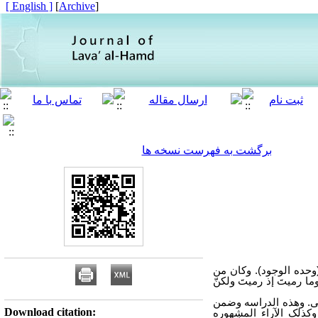
[ English ]
]
Archive
[
برگشت به فهرست نسخه ها
(وحده الوجود). وکان من
 الآیه القائله: (هو الأولُ والآخر)(سوره الحدید/ 3) و: (فَثَمّ وجهُ اللهِ) (سوره البقره/ 115) و: (وما رمیتَ إذ رمیتَ ولکنّ
ملی. وهذه الدراسه وضمن
Download citation:
کذلک الآراء المشهوره