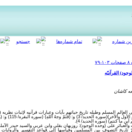
جود) القرآنیّه
عه کاشان
العالم المسلم وطیله تاریخ حیاتهم بآیات وعبارات قرآنیه لإثبات نظریه 
أهمّ هذه الآیات والعبارات؛
یات والعبائر علی (وحده الوجود): روزبهان بقلی وابن عربی والسید حیدر الآ
تاریخ التصوف بین المسلمین وقیاسها إلی قواعد التفسیر والروایات و