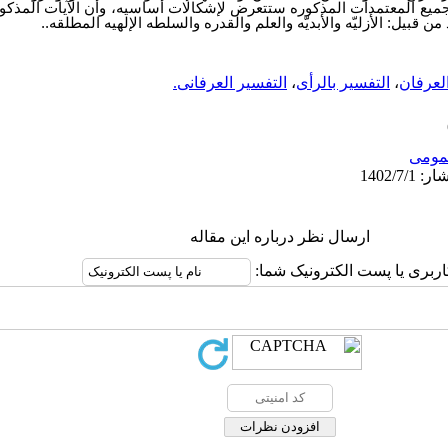
جمیع المعتمدات المذکوره ستتعرض لإشکالات أساسیه، وأن الآیات المذکوره
ن قبیل: الأزلیّه والأبدیّه والعلم والقدره والسلطه الإلهیه المطلقه..
لعرفان
،
التفسیر بالرأی
،
التفسیر العرفانی.
ومى
ارسال نظر درباره این مقاله
اربری یا پست الکترونیک شما: