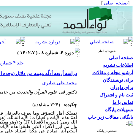
[
صفحه اصلی
]
بخش‌های اصلی
دوره ۴، شماره ۸ - ( ۷-۱۴۰۲ )
صفحه اصلی
جلد ۴ شماره ۸ صفحات ۱۰۳-۷۹
اطلاعات نشریه
آرشیو مجله و مقالات
دراسه أربعه أدلّه مهمه من دلائل (وحده الو
برای نویسندگان
محمد علی صابری
برای داوران
دکتور فی علوم القرآن والحدیث من جام
ثبت نام و اشتراک
تماس با ما
چکیده:
(۳۲۴ مشاهده)
تسهیلات پایگاه
تمسّک أهل التصوّف وما یعرف بالعرفان فی 
بایگانی مقالات زیر چاپ
الله رمی) (سوره الأفعال/ 17) و: (وهو معکم أین ما کنتم) (سوره الحدید/ 4).
واِن من أبرز الأفراد الذین طبقوا هذه الآ
استعراض نماذج عن هکذا استناد علی مرّ 
جستجو در پایگاه