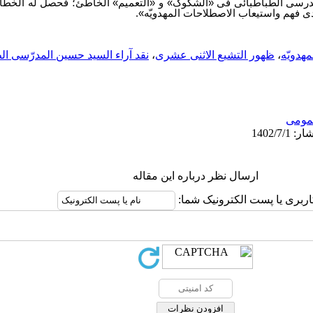
لمدرسی الطباطبائی فی «الشکوک» و «التعمیم» الخاطئ؛ فحصل له الخطأ ف
لدی فهم واستیعاب الاصطلاحات المهدویّه».
مهدویّه
،
ظهور التشیع الاثنی عشری
،
نقد آراء السید حسین المدرّسی ال
ومى
ارسال نظر درباره این مقاله
اربری یا پست الکترونیک شما: