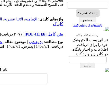
«الامامیه» و«الاثنی عشریه»، فیما وقع ا
فی النسخ العتیقه» و «عدم الدقّه اللازمه 
واژه‌های کلیدی:
الإمامیه
،
الاثنا عشریه
،
ال
کلبرک
جستجوی پیشرفته
متن کامل
[PDF 411 kb]
(۳۰۷ دریافت)
دریافت اطلاعات پایگاه
نشانی پست الکترونیک
نوع مطالعه:
پژوهشي
|
موضوع مقاله:
عم
خود را برای دریافت
دریافت: 1403/8/1 | پذیرش: 1402/7/1 | انتشار: 1402/7/1
اطلاعات و اخبار پایگاه،
در کادر زیر وارد کنید.
نام ک