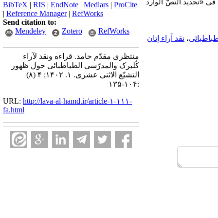
ی «تحدید النصّ الوارد
BibTeX
|
RIS
|
EndNote
|
Medlars
|
ProCite
|
Reference Manager
|
RefWorks
Send citation to:
Mendeley
Zotero
RefWorks
طباطبائی
،
نقد آراء إتان
منتظری مقدّم حامد. قراءه ونقد لآراء
کُلبرک والمدرّسی الطباطبائی حول ظهور
التشیّع الاثنی عشری. ۱. ۱۴۰۲; ۴ (۸)
:۱۰۴-۱۳۵
URL:
http://lava-al-hamd.ir/article-۱-۱۱۱-
fa.html