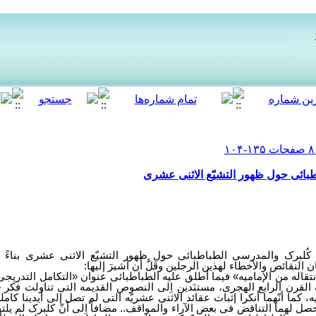
اطبائی حول ظهور التشیّع الاثنی عشری
 کُلبرک والمدرسی الطباطبائی حول ظهور التشیّع الاثنی عشری بناءً ع
 النقائص والأخطاء لهذین الرجلین وقَلَّ أن أشیرَ إلیها:
تقاله من الإمامیه» فیما أطلق علیه الطباطبائی عنوان «التکامل التدریجی
 القرن الرابع الهجری، مستنَدین اِلی النصوص القدیمه التی تناولت فکر «
کما أنّهما أنکرا إثبات عقائد الاثنی عشریّه التی لم تصل إلی أیدینا کام
ل لهما التناقض فی بعض الآراء والمواقف.. مضافاً اِلی أنّ کلبرک لم ی