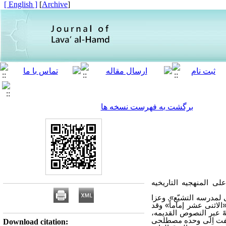
[ English ]
]
Archive
[
برگشت به فهرست نسخه ها
لی المنهجیه التاریخیه
 لمدرسه التشیّع». وعزا
الاثنی عشر إماماً» وقد
لهً عبر النصوص القدیمه،
لتفت اِلی وحده مصطلحی
Download citation: