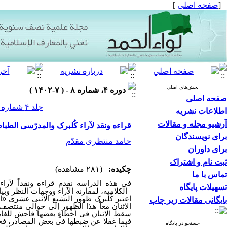
[
صفحه اصلی
]
بخش‌های اصلی
دوره ۴، شماره ۸ - ( ۷-۱۴۰۲ )
صفحه اصلی
جلد ۴ شماره ۸ صفحات ۱۳۵-۱۰۴
اطلاعات نشریه
آرشیو مجله و مقالات
قراءه ونقد لآراء کُلبرک والمدرّسی الطب
برای نویسندگان
حامد منتظری مقدّم
برای داوران
ثبت نام و اشتراک
چکیده:
(۲۸۱ مشاهده)
تماس با ما
فی هذه الدراسه نقدم قراءه ونقداً لآراء
تسهیلات پایگاه
_الکلامیه، لمقارنه الآراء ووجهات النظر وبیان
اعتبر کُلبرک ظهور التشیع الاثنی عشری «ان
بایگانی مقالات زیر چاپ
الاثنان معاً هذا الظهور اِلی حوالی منتصف
سقط الاثنان فی أخطاءٍ بعضها فاحش للغایه، 
فیما غفلا عن ضبطها فی بعض المصادر، فحص
جستجو در پایگاه