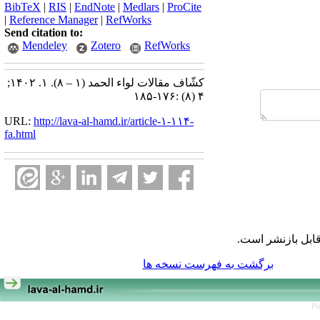
BibTeX
|
RIS
|
EndNote
|
Medlars
|
ProCite
|
Reference Manager
|
RefWorks
Send citation to:
Mendeley
Zotero
RefWorks
کشّاف مقالات لواء الحمد (۱ – ۸). ۱. ۱۴۰۲;
۴ (۸) :۱۷۶-۱۸۵
URL:
http://lava-al-hamd.ir/article-۱-۱۱۴-
fa.html
ابل بازنشر است.
برگشت به فهرست نسخه ها
Pe