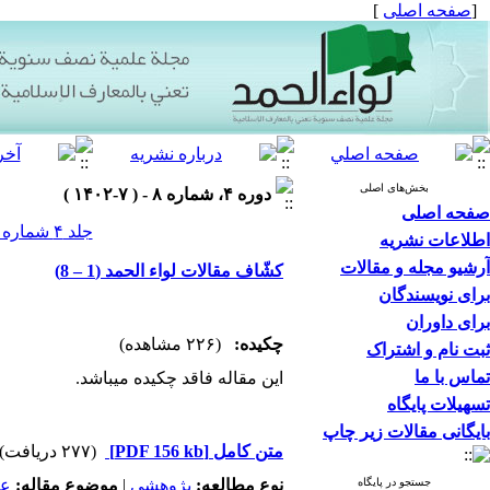
[
صفحه اصلی
]
بخش‌های اصلی
دوره ۴، شماره ۸ - ( ۷-۱۴۰۲ )
صفحه اصلی
جلد ۴ شماره ۸ صفحات ۱۸۵-۱۷۶
اطلاعات نشریه
آرشیو مجله و مقالات
کشّاف مقالات لواء الحمد (1 – 8)
برای نویسندگان
برای داوران
چکیده:
(۲۲۶ مشاهده)
ثبت نام و اشتراک
تماس با ما
این مقاله فاقد چکیده می​باشد.
تسهیلات پایگاه
بایگانی مقالات زیر چاپ
متن کامل
[PDF 156 kb]
(۲۷۷ دریافت)
جستجو در پایگاه
نوع مطالعه:
پژوهشي
|
موضوع مقاله:
عم