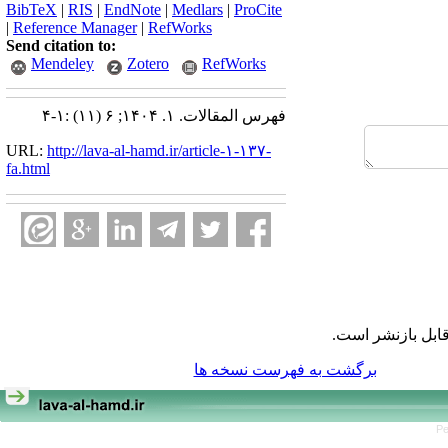
BibTeX
|
RIS
|
EndNote
|
Medlars
|
ProCite
|
Reference Manager
|
RefWorks
Send citation to:
Mendeley
Zotero
RefWorks
فهرس المقالات. ۱. ۱۴۰۴; ۶ (۱۱) :۱-۴
URL:
http://lava-al-hamd.ir/article-۱-۱۳۷-
fa.html
ابل بازنشر است.
برگشت به فهرست نسخه ها
Pe