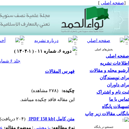
[
صفحه اصلی
]
بخش‌های اصلی
دوره ۶، شماره ۱۱ - ( ۱-۱۴۰۴ )
صفحه اصلی
جلد ۶ شماره ۱۱ صفحات ۴-۱
اطلاعات نشریه
آرشیو مجله و مقالات
فهرس المقالات
برای نویسندگان
برای داوران
چکیده:
(۲۷۸ مشاهده)
ثبت نام و اشتراک
تماس با ما
این مقاله فاقد چکیده می​باشد.
تسهیلات پایگاه
بایگانی مقالات زیر چاپ
متن کامل
[PDF 158 kb]
(۲۰۴ دریافت)
جستجو در پایگاه
نوع مطالعه:
پژوهشي
|
موضوع مقاله:
عم