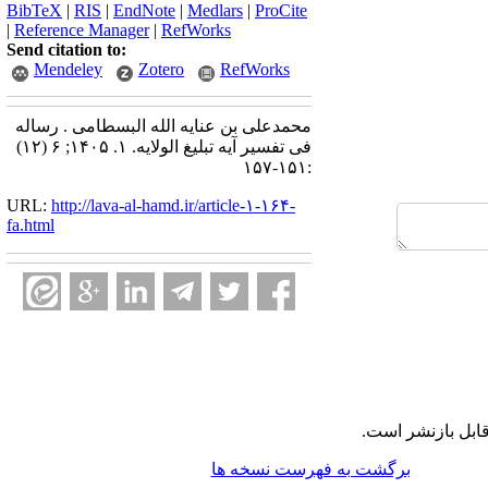
BibTeX
|
RIS
|
EndNote
|
Medlars
|
ProCite
|
Reference Manager
|
RefWorks
Send citation to:
Mendeley
Zotero
RefWorks
محمدعلی بن عنایه الله البسطامی . رساله
فی تفسیر آیه تبلیغ الولایه. ۱. ۱۴۰۵; ۶ (۱۲)
:۱۵۱-۱۵۷
URL:
http://lava-al-hamd.ir/article-۱-۱۶۴-
fa.html
ابل بازنشر است.
برگشت به فهرست نسخه ها