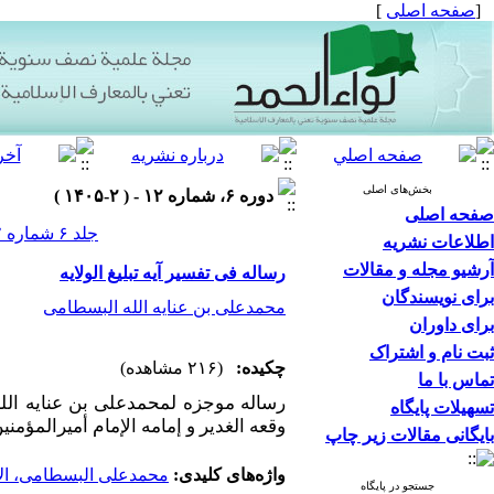
[
صفحه اصلی
]
بخش‌های اصلی
دوره ۶، شماره ۱۲ - ( ۲-۱۴۰۵ )
صفحه اصلی
جلد ۶ شماره ۱۲ صفحات ۱۵۷-۱۵۱
اطلاعات نشریه
آرشیو مجله و مقالات
رساله فی تفسیر آیه تبلیغ الولایه
برای نویسندگان
محمدعلی بن عنایه الله البسطامی
برای داوران
ثبت نام و اشتراک
چکیده:
(۲۱۶ مشاهده)
تماس با ما
تسهیلات پایگاه
وقعه الغدیر و إمامه الإمام أمیرالمؤمن
بایگانی مقالات زیر چاپ
واژه‌های کلیدی:
محمدعلی البسطامی، الإمامه، الغدیر، آیه الولا
جستجو در پایگاه