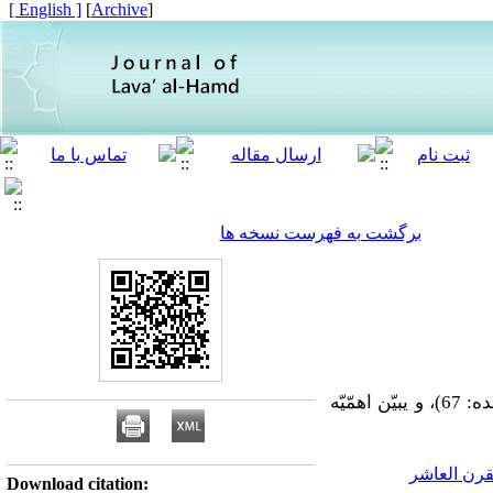
[ English ]
]
Archive
[
برگشت به فهرست نسخه ها
رساله موجزه لمحمدعلی بن عنایه الله البسطامی من علماء القرن العاشر، یتناول فیها آیه الولایه (المائده: 67)، و یبیّن اهمّیّه
Download citation: