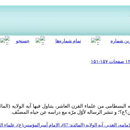
ین؟ع؟؛ و تنشر الرساله لأوّل مرّه مع دراسه عن حیاه المصنّف.
یه (المائده: 67)، الإمام أمیرالمؤمنین(ع)، علماء القرن العاشر