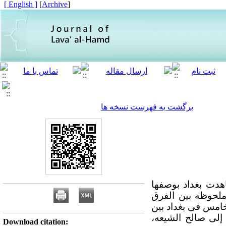
[ English ]
]
Archive
[
برگشت به فهرست نسخه ها
هدت بغداد بوصفها
ملحوظه بین الفرق
خامس فی بغداد بین
لی صالح الشیعه،
Download citation: