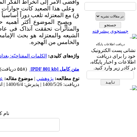
وأفضی الأمر إلی انخراط الفکر ال
ق) مع المعتزله تلعب دوراً أساسیاً 
ویصبح الموضوع أکثر أهمیه حینما 
والمتأثِّرات تحققت آنذاک فی عاصم
جستجوی پیشرفته
الشیعه والمعتزله هو بحث الإمامه.
والخامس من الهجره.
دریافت اطلاعات پایگاه
نشانی پست الکترونیک
واژه‌های کلیدی:
الکلمات المفتاحیّه: بغدا
خود را برای دریافت
اطلاعات و اخبار پایگاه،
در کادر زیر وارد کنید.
متن کامل
[PDF 801 kb]
(۵۵۸ دریافت)
نوع مطالعه:
پژوهشي
|
موضوع مقاله:
عم
دریافت: 1400/5/26 | پذیرش: 1400/6/4 | انتشار: 1400/8/30
نام ک