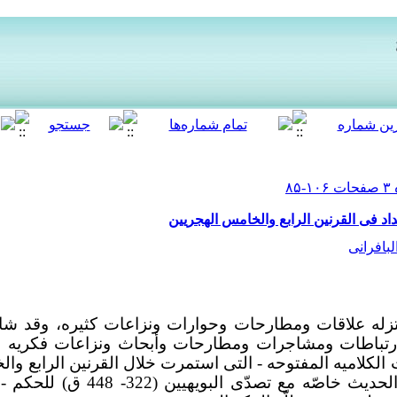
اد فی القرنین الرابع والخامس الهجریین
بافرانی
تزله علاقات ومطارحات وحوارات ونزاعات کثیره، وقد شا
ارتباطات ومشاجرات ومطارحات وأبحاث ونزاعات فکریه 
 الکلامیه المفتوحه
-
التی استمرت خلال القرنین الرابع وال
اصّه مع تصدّی البویهیین (322- 448 ق) للحکم
-
إ