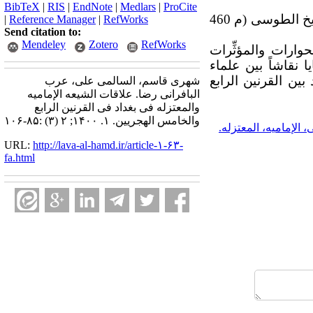
BibTeX
|
RIS
|
EndNote
|
Medlars
|
ProCite
وعلی هذا الصعید کانت حوارات الشیخ المفید (م 413 ق) والسیّد المرتضی (م 436 ق) والشیخ الطوسی (م 460
|
Reference Manager
|
RefWorks
Send citation to:
Mendeley
Zotero
RefWorks
وارات والمؤثِّرات
 نقاشاً بین علماء
د بین
ال
قرنین الرابع
شهری قاسم، السالمی علی، عرب
البافرانی رضا. علاقات الشیعه الإمامیه
والمعتزله فی بغداد فی القرنین الرابع
والخامس الهجریین. ۱. ۱۴۰۰; ۲ (۳) :۸۵-۱۰۶
 الإمامیه، المعتزله.
URL:
http://lava-al-hamd.ir/article-۱-۶۳-
fa.html