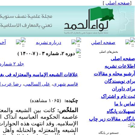
[
صفحه اصلی
]
بخش‌های اصلی
دوره ۲، شماره ۳ - ( ۷-۱۴۰۰ )
صفحه اصلی
جلد ۲ شماره ۳ صفحات ۱۰۶-۸۵
اطلاعات نشریه
آرشیو مجله و مقالات
علاقات الشیعه الإمامیه والمعتزله فی بغد
برای نویسندگان
قاسم شهری
،
علی السالمی
،
رضا عرب ال
برای داوران
ثبت نام و اشتراک
چکیده:
(۱۰۶۵ مشاهده)
تماس با ما
الملخّص:
کانت بین الشیعه والمع
تسهیلات پایگاه
عاصمه الحکومه العباسیه آنذاک 
بایگانی مقالات زیر چاپ
الإسلامیه. وقد انتهت هذه الحوارات
الشیعه والمعتزله والحنابله وأهل الحدیث خ
جستجو در پایگاه