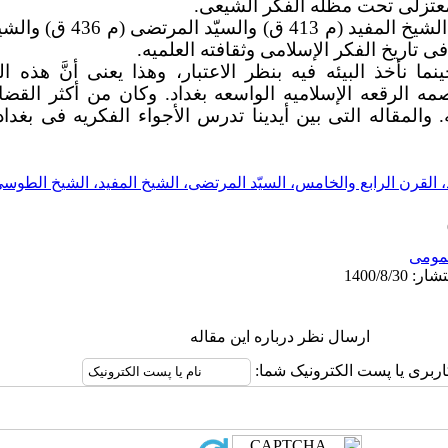
معتزلی تحت مظلّه الفکر الشیعی.
فی تاریخ الفکر الإسلامی وثقافته العلمیه.
نأخذ البیئه فیه بنظر الاعتبار، وهذا یعنی أنَّ هذه الح
ه الرقعه الإسلامیه الواسعه بغداد. وکان من أکثر القضایا
 والمقاله التی بین أیدینا تدرس الأجواء الفکریه فی بغدا
د، القرن الرابع والخامس، السیّد المرتضی، الشیخ المفید، الشیخ الطوسی،
ومى
ارسال نظر درباره این مقاله
اربری یا پست الکترونیک شما: