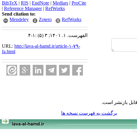
BibTeX
|
RIS
|
EndNote
|
Medlars
|
ProCite
|
Reference Manager
|
RefWorks
Send citation to:
Mendeley
Zotero
RefWorks
الفهرست. ۱. ۱۴۰۱; ۳ (۵) :۱-۴
URL:
http://lava-al-hamd.ir/article-۱-۷۹-
fa.html
ابل بازنشر است.
برگشت به فهرست نسخه ها
Pe