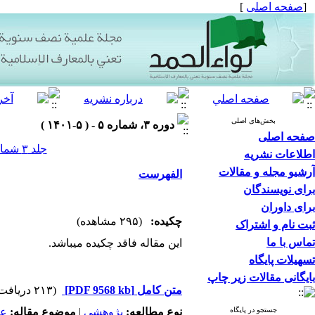
[
صفحه اصلی
]
بخش‌های اصلی
دوره ۳، شماره ۵ - ( ۵-۱۴۰۱ )
صفحه اصلی
جلد ۳ شماره ۵ صفحات ۴-۱
اطلاعات نشریه
آرشیو مجله و مقالات
الفهرست
برای نویسندگان
برای داوران
چکیده:
(۲۹۵ مشاهده)
ثبت نام و اشتراک
تماس با ما
این مقاله فاقد چکیده می​باشد.
تسهیلات پایگاه
بایگانی مقالات زیر چاپ
متن کامل
[PDF 9568 kb]
(۲۱۳ دریافت)
جستجو در پایگاه
نوع مطالعه:
پژوهشي
|
موضوع مقاله:
عم