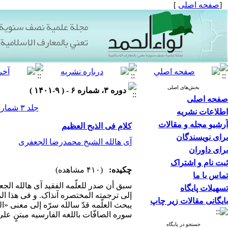
[
صفحه اصلی
]
بخش‌های اصلی
دوره ۳، شماره ۶ - ( ۹-۱۴۰۱ )
صفحه اصلی
جلد ۳ شماره ۶ صفحات ۸۸-۷۶
اطلاعات نشریه
آرشیو مجله و مقالات
کلام فی الذبح العظیم
برای نویسندگان
آی هالله الشیخ محمدرضا الجعفری
برای داوران
ثبت نام و اشتراک
چکیده:
(۴۱۰ مشاهده)
تماس با ما
سبق أن صدر للعلّمه الفقید آی هالله الج
تسهیلات پایگاه
إلی ترجمته المختصره آنذاک. و فی هذا ا
بایگانی مقالات زیر چاپ
یبحث العلّمه قدّ سالله سرّه إلی معنی «ال
سوره الصافّات باللغه الفارسیه مبتنٍ عل
جستجو در پایگاه