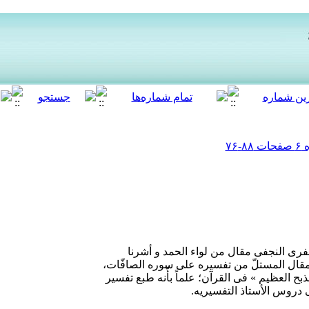
عفری النجفی مقال من لواء الحمد و أشرنا
لمقال المستلّ من تفسیره علی سوره الصافّات،
ذبح العظیم » فی القرآن؛ علماً بأّنه طبع تفسیر
ی دروس الأستاذ التفسیریه.