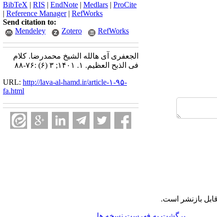
BibTeX
|
RIS
|
EndNote
|
Medlars
|
ProCite
|
Reference Manager
|
RefWorks
Send citation to:
Mendeley
Zotero
RefWorks
الجعفری آی هالله الشیخ محمدرضا. کلام
فی الذبح العظیم. ۱. ۱۴۰۱; ۳ (۶) :۷۶-۸۸
URL:
http://lava-al-hamd.ir/article-۱-۹۵-
fa.html
ابل بازنشر است.
برگشت به فهرست نسخه ها